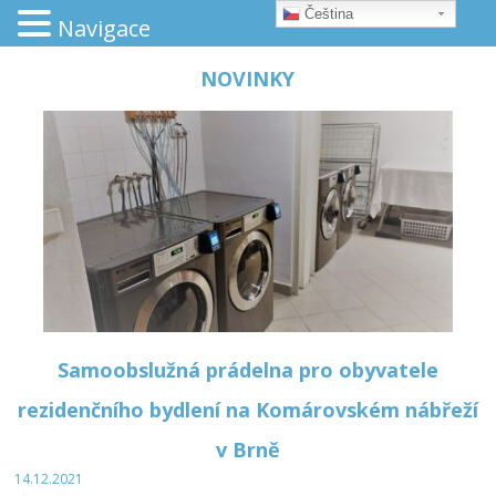
Čeština‎
Navigace
NOVINKY
Samoobslužná prádelna pro obyvatele
rezidenčního bydlení na Komárovském nábřeží
v Brně
14.12.2021