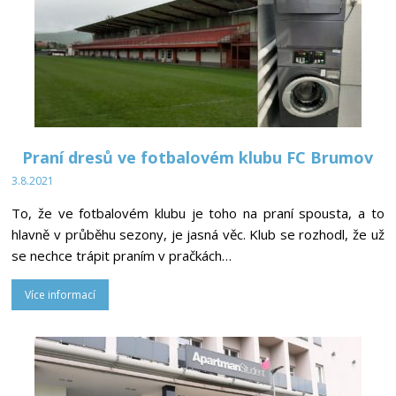
Praní dresů ve fotbalovém klubu FC Brumov
3.8.2021
To, že ve fotbalovém klubu je toho na praní spousta, a to
hlavně v průběhu sezony, je jasná věc. Klub se rozhodl, že už
se nechce trápit praním v pračkách…
Více informací