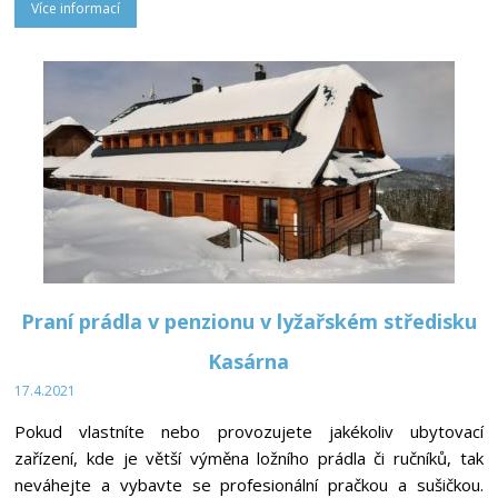
Více informací
Praní prádla v penzionu v lyžařském středisku
Kasárna
17.4.2021
Pokud vlastníte nebo provozujete jakékoliv ubytovací
zařízení, kde je větší výměna ložního prádla či ručníků, tak
neváhejte a vybavte se profesionální pračkou a sušičkou.