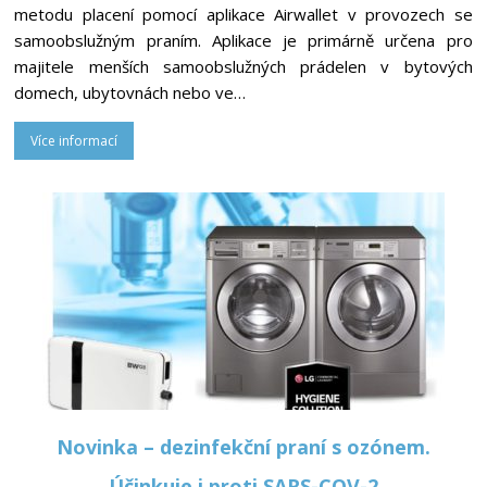
metodu placení pomocí aplikace Airwallet v provozech se
samoobslužným praním. Aplikace je primárně určena pro
majitele menších samoobslužných prádelen v bytových
domech, ubytovnách nebo ve…
Více informací
Novinka – dezinfekční praní s ozónem.
Účinkuje i proti SARS-COV-2