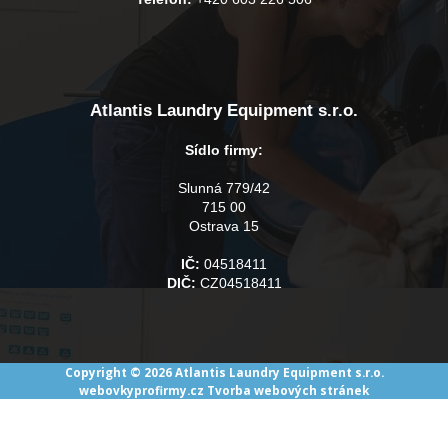
Atlantis Laundry Equipment s.r.o.
Sídlo firmy:
Slunná 779/42
715 00
Ostrava 15
IČ:
04518411
DIČ:
CZ04518411
Copyright © 2026 Atlantis Laundry Equipment s.r.o.
webovkyprofirmy.cz
Tvorba webových stránek