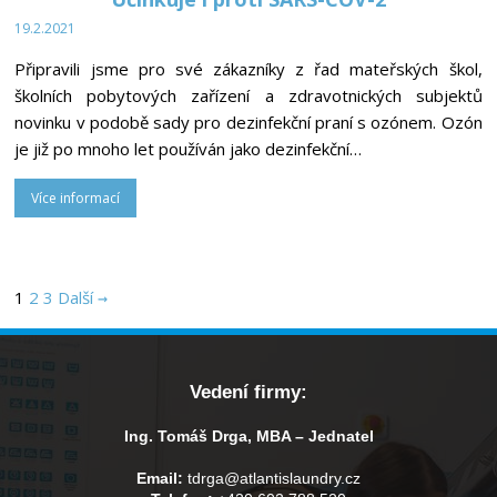
19.2.2021
Připravili jsme pro své zákazníky z řad mateřských škol,
školních pobytových zařízení a zdravotnických subjektů
novinku v podobě sady pro dezinfekční praní s ozónem. Ozón
je již po mnoho let používán jako dezinfekční…
Více informací
1
2
3
Další →
Vedení firmy:
Ing. Tomáš Drga, MBA – Jednatel
Email:
tdrga@atlantislaundry.cz