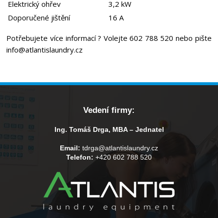
Elektrický ohřev
3,2 kW
Doporučené jištění
16 A
Potřebujete více informací ? Volejte 602 788 520 nebo pište
info@atlantislaundry.cz
Vedení firmy:
Ing. Tomáš Drga, MBA – Jednatel
Email:
tdrga@atlantislaundry.cz
Telefon:
+420 602 788 520