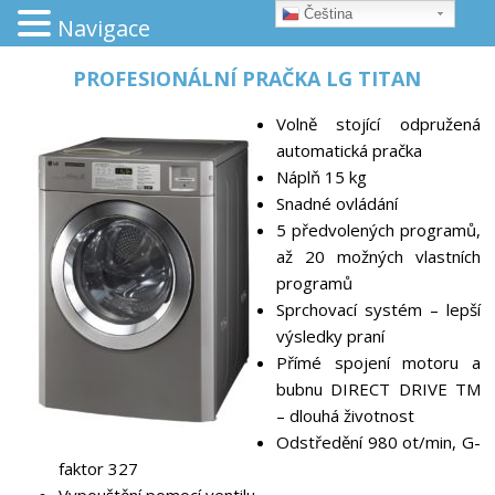
Čeština‎
Navigace
PROFESIONÁLNÍ PRAČKA LG TITAN
Volně stojící odpružená
automatická pračka
Náplň 15 kg
Snadné ovládání
5 předvolených programů,
až 20 možných vlastních
programů
Sprchovací systém – lepší
výsledky praní
Přímé spojení motoru a
bubnu DIRECT DRIVE TM
– dlouhá životnost
Odstředění 980 ot/min, G-
faktor 327
Vypouštění pomocí ventilu