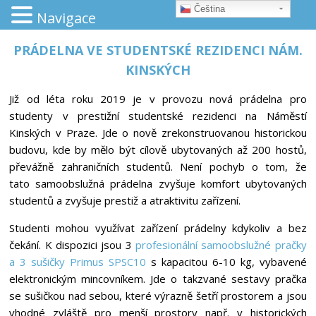
Čeština‎
Navigace
PRÁDELNA VE STUDENTSKÉ REZIDENCI NÁM.
KINSKÝCH
Již od léta roku 2019 je v provozu nová prádelna pro
studenty v prestižní studentské rezidenci na Náměstí
Kinských v Praze. Jde o nově zrekonstruovanou historickou
budovu, kde by mělo být cílově ubytovaných až 200 hostů,
převážně zahraničních studentů. Není pochyb o tom, že
tato samoobslužná prádelna zvyšuje komfort ubytovaných
studentů a zvyšuje prestiž a atraktivitu zařízení.
Studenti mohou využívat zařízení prádelny kdykoliv a bez
čekání. K dispozici jsou 3
profesionální samoobslužné pračky
a 3 sušičky Primus SPSC10
s kapacitou 6-10 kg, vybavené
elektronickým mincovníkem. Jde o takzvané sestavy pračka
se sušičkou nad sebou, které výrazně šetří prostorem a jsou
vhodné zvláště pro menší prostory např. v historických